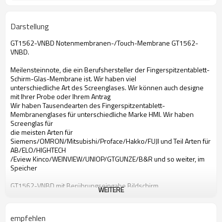
Darstellung
GT1562-VNBD Notenmembranen-/Touch-Membrane GT1562-
VNBD.
Meilensteinnote, die ein Berufshersteller der Fingerspitzentablett-
Schirm-Glas-Membrane ist. Wir haben viel
unterschiedliche Art des Screenglases. Wir können auch designe
mit Ihrer Probe oder Ihrem Antrag
Wir haben Tausendearten des Fingerspitzentablett-
Membranenglases für unterschiedliche Marke HMI. Wir haben
Screenglas für
die meisten Arten für
Siemens/OMRON/Mitsubishi/Proface/Hakko/FUJI und Teil Arten für
AB/ELO/HIGHTECH
/Eview Kinco/WEINVIEW/UNIOP/GTGUNZE/B&R und so weiter, im
Speicher
GT1562-VNBD mit Berührungseingabe Bildschirm
WEITERE
Mit Berührungseingabe Bildschirm Mitsubishi-GT1562-VNBD
mit Berührungseingabe Bildschirm GT1562-VNBD
mit Berührungseingabe Bildschirm Mitsubishi GT1562-VNBD
empfehlen
GT1562-VNBD Bildschirm- Glas