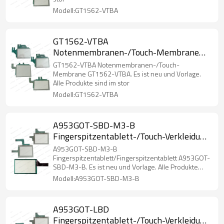
Modell:GT1562-VTBA
GT1562-VTBA
Notenmembranen-/Touch-Membrane
GT1562-VTBA
GT1562-VTBA Notenmembranen-/Touch-
Membrane GT1562-VTBA. Es ist neu und Vorlage.
Alle Produkte sind im stor
Modell:GT1562-VTBA
A953GOT-SBD-M3-B
Fingerspitzentablett-/Touch-Verkleidung
A953GOT-SBD-M3-B
A953GOT-SBD-M3-B
Fingerspitzentablett/Fingerspitzentablett A953GOT-
SBD-M3-B. Es ist neu und Vorlage. Alle Produkte
sind im stor
Modell:A953GOT-SBD-M3-B
A953GOT-LBD
Fingerspitzentablett-/Touch-Verkleidung