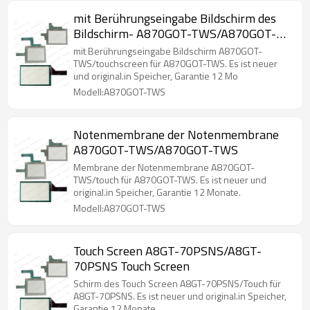
mit Berührungseingabe Bildschirm des
Bildschirm- A870GOT-TWS/A870GOT-
TWS
mit Berührungseingabe Bildschirm A870GOT-
TWS/touchscreen für A870GOT-TWS. Es ist neuer
und original.in Speicher, Garantie 12 Mo
Modell:A870GOT-TWS
Notenmembrane der Notenmembrane
A870GOT-TWS/A870GOT-TWS
Membrane der Notenmembrane A870GOT-
TWS/touch für A870GOT-TWS. Es ist neuer und
original.in Speicher, Garantie 12 Monate.
Modell:A870GOT-TWS
Touch Screen A8GT-70PSNS/A8GT-
70PSNS Touch Screen
Schirm des Touch Screen A8GT-70PSNS/Touch für
A8GT-70PSNS. Es ist neuer und original.in Speicher,
Garantie 12 Monate