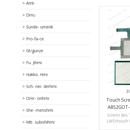
Amt-
Dmc-
Sünde- umerik
Pro-fa-ce
Gt/gunze
Fu. Jihmi
Hakko. Hmi
Sch- nei- derhmi
Z
Omr- onhmi
Touch Scr
A852GOT
She- menshmi
Schirm des
LWD/touch f
Mit- subishihmi
neuer und ori