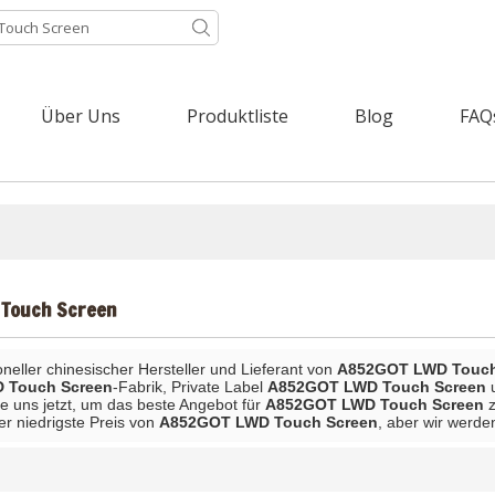
Über Uns
Produktliste
Blog
FAQ
Touch Screen
ioneller chinesischer Hersteller und Lieferant von
A852GOT LWD Touch
 Touch Screen
-Fabrik, Private Label
A852GOT LWD Touch Screen
ie uns jetzt, um das beste Angebot für
A852GOT LWD Touch Screen
z
der niedrigste Preis von
A852GOT LWD Touch Screen
, aber wir werde