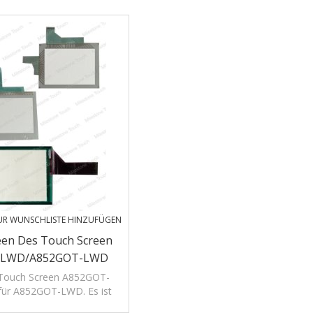
UR WUNSCHLISTE HINZUFÜGEN
een Des Touch Screen
-LWD/A852GOT-LWD
 Touch Screen A852GOT-
ür A852GOT-LWD. Es ist
ginal.in Speicher, warr 12