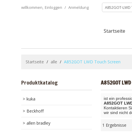
willkommen,
Einloggen
/
Anmeldung
Startseite
Startseite
/
alle
/
A852GOT LWD Touch Screen
Produktkatalog
A852GOT LWD 
kuka
ist ein profess
A852GOT LWD
Kontaktieren S
Beckhoff
wir sind nicht 
allen bradley
1 Ergebnisse