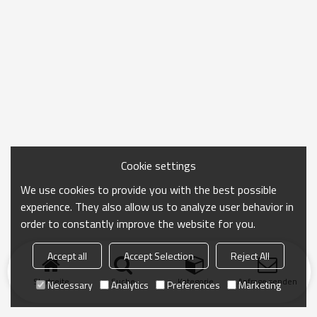
Cookie settings
We use cookies to provide you with the best possible
experience. They also allow us to analyze user behavior in
order to constantly improve the website for you.
Accept all
Accept Selection
Reject All
Startseite
Suche
Kategorie
Anfrage senden
Necessary
Analytics
Preferences
Marketing