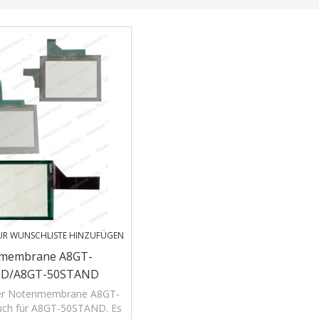
UR WUNSCHLISTE HINZUFÜGEN
membrane A8GT-
D/A8GT-50STAND
tenmembrane
r Notenmembrane A8GT-
ch für A8GT-50STAND. Es