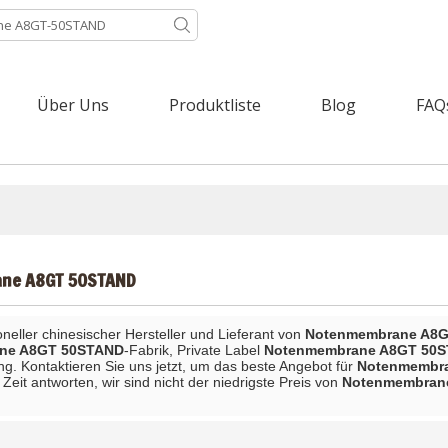
Über Uns
Produktliste
Blog
FAQ
ne A8GT 50STAND
ioneller chinesischer Hersteller und Lieferant von
Notenmembrane A8
ne A8GT 50STAND
-Fabrik, Private Label
Notenmembrane A8GT 50
ng. Kontaktieren Sie uns jetzt, um das beste Angebot für
Notenmembr
eit antworten, wir sind nicht der niedrigste Preis von
Notenmembran