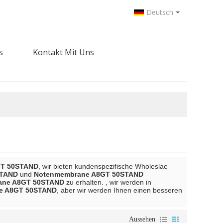
Deutsch
s
Kontakt Mit Uns
GT 50STAND
, wir bieten kundenspezifische Wholeslae
STAND
und
Notenmembrane A8GT 50STAND
ane A8GT 50STAND
zu erhalten. , wir werden in
e A8GT 50STAND
, aber wir werden Ihnen einen besseren
Aussehen