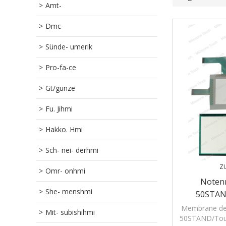
Amt-
Dmc-
Sünde- umerik
Pro-fa-ce
Gt/gunze
Fu. Jihmi
Hakko. Hmi
Sch- nei- derhmi
Z
Omr- onhmi
Noten
She- menshmi
50STAN
No
Membrane de
Mit- subishihmi
50STAND/Tou