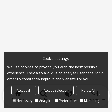
Cookie settings
We use cookies to provide you with the best possible
experience. They also allow us to analyze user behavior in
order to constantly improve the website for you.
Accept all
Accept Selection
Reject All
Startseite
Suche
Kategorie
Anfrage senden
Necessary
Analytics
Preferences
Marketing