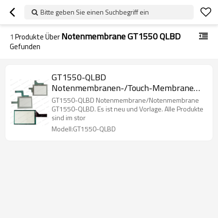
Bitte geben Sie einen Suchbegriff ein
Notenmembrane GT1550 QLBD
1
Produkte Über
Gefunden
GT1550-QLBD
Notenmembranen-/Touch-Membrane
GT1550-QLBD
GT1550-QLBD Notenmembrane/Notenmembrane
GT1550-QLBD. Es ist neu und Vorlage. Alle Produkte
sind im stor
Modell:GT1550-QLBD