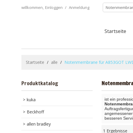
willkommen,
Einloggen
/
Anmeldung
Startseite
Startseite
/
alle
/
Notenmembrane für A853GOT LW
Produktkatalog
Notenmembra
kuka
ist ein profess
Notenmembra
Auftragsfertigu
Beckhoff
angemessener Z
besseren Servi
allen bradley
1 Ergebnisse