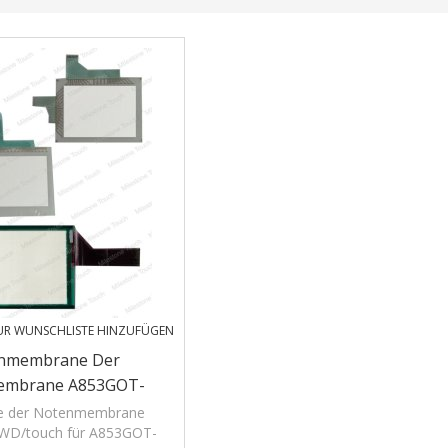
UR WUNSCHLISTE HINZUFÜGEN
nmembrane Der
embrane A853GOT-
/A853GOT-LWD
 der Notenmembrane
D/touch für A853GOT-