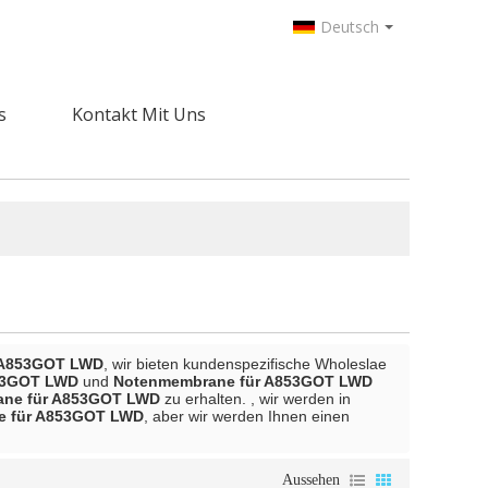
Deutsch
s
Kontakt Mit Uns
 A853GOT LWD
, wir bieten kundenspezifische Wholeslae
53GOT LWD
und
Notenmembrane für A853GOT LWD
ne für A853GOT LWD
zu erhalten. , wir werden in
e für A853GOT LWD
, aber wir werden Ihnen einen
Aussehen