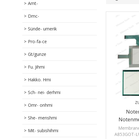
Amt-
Dmc-
Sünde- umerik
Pro-fa-ce
Gt/gunze
Fu. Jihmi
Hakko. Hmi
Sch- nei- derhmi
Z
Omr- onhmi
Note
She- menshmi
Notenm
LWD
Membrane
Mit- subishihmi
A853GOT-LW