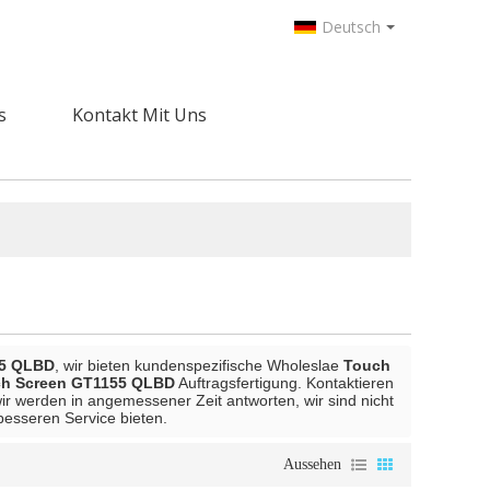
Deutsch
s
Kontakt Mit Uns
55 QLBD
, wir bieten kundenspezifische Wholeslae
Touch
h Screen GT1155 QLBD
Auftragsfertigung. Kontaktieren
wir werden in angemessener Zeit antworten, wir sind nicht
besseren Service bieten.
Aussehen