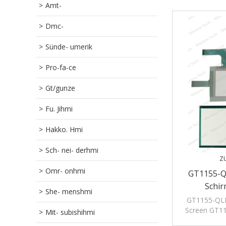
Amt-
Dmc-
Sünde- umerik
Pro-fa-ce
Gt/gunze
Fu. Jihmi
Hakko. Hmi
Sch- nei- derhmi
Z
Omr- onhmi
GT1155-Q
Schi
She- menshmi
GT1155-QLB
Screen GT11
Mit- subishihmi
Vorlage. Al