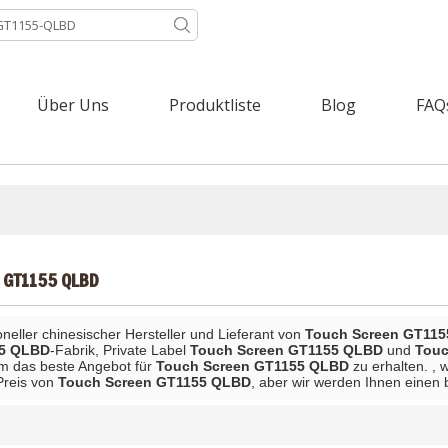
Über Uns
Produktliste
Blog
FAQ
 GT1155 QLBD
ioneller chinesischer Hersteller und Lieferant von
Touch Screen GT11
55 QLBD
-Fabrik, Private Label
Touch Screen GT1155 QLBD
und
Touc
 um das beste Angebot für
Touch Screen GT1155 QLBD
zu erhalten. , 
 Preis von
Touch Screen GT1155 QLBD
, aber wir werden Ihnen einen 