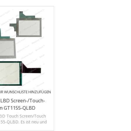
UR WUNSCHLISTE HINZUFÜGEN
LBD Screen-/Touch-
rm GT1155-QLBD
D Touch Screen/Touch
55-QLBD. Es ist neu und
le Produkte sind im stor