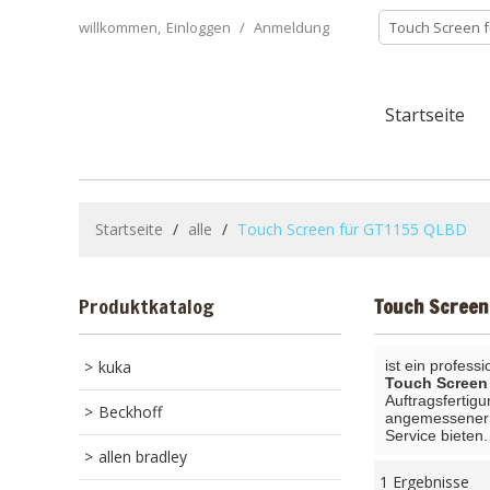
willkommen,
Einloggen
/
Anmeldung
Startseite
Startseite
/
alle
/
Touch Screen für GT1155 QLBD
Produktkatalog
Touch Screen
kuka
ist ein profess
Touch Screen
Auftragsfertigu
Beckhoff
angemessener Z
Service bieten.
allen bradley
1 Ergebnisse