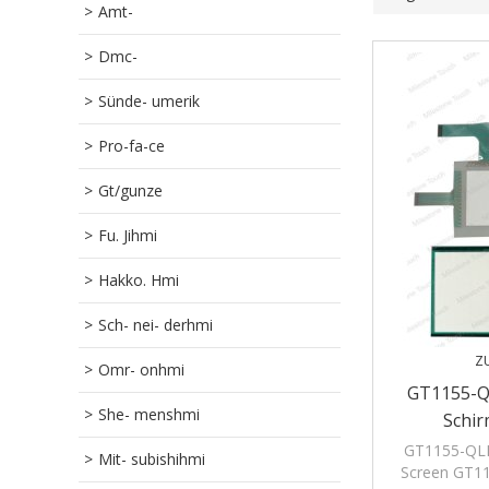
Amt-
Dmc-
Sünde- umerik
Pro-fa-ce
Gt/gunze
Fu. Jihmi
Hakko. Hmi
Sch- nei- derhmi
Z
Omr- onhmi
GT1155-Q
She- menshmi
Schi
GT1155-QLB
Mit- subishihmi
Screen GT11