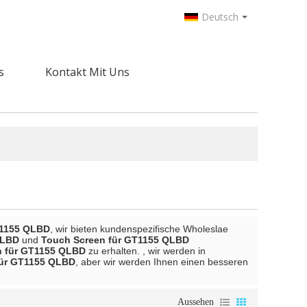
Deutsch
s
Kontakt Mit Uns
T1155 QLBD
, wir bieten kundenspezifische Wholeslae
QLBD
und
Touch Screen für GT1155 QLBD
n für GT1155 QLBD
zu erhalten. , wir werden in
für GT1155 QLBD
, aber wir werden Ihnen einen besseren
Aussehen