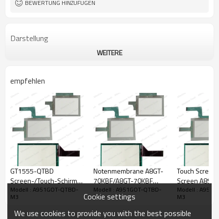
BEWERTUNG HINZUFÜGEN
Darstellung
WEITERE
empfehlen
GT1555-QTBD
Notenmembrane A8GT-
Touch Screen 
Screen-/Touch-Schirm
70KBF/A8GT-70KBF
Screen A853
Modell : A951GOT-QTBD-
Modell : A951GOT-QTBD-
Modell : A951
GT1555-QTBD
Notenmembrane
SWD/A853GO
Cookie settings
M3
M3
M3
We use cookies to provide you with the best possible