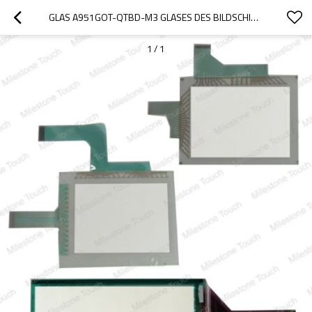
GLAS A951GOT-QTBD-M3 GLASES DES BILDSCHIRM- A951GOT-QTBD-M3/MIT BERÜHRUNGSEINGABE BILDSCHIRM
1
/
1