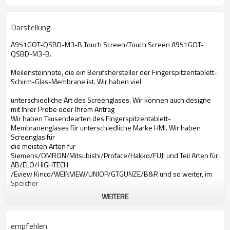
Darstellung
A951GOT-QSBD-M3-B Touch Screen/Touch Screen A951GOT-
QSBD-M3-B.
Meilensteinnote, die ein Berufshersteller der Fingerspitzentablett-
Schirm-Glas-Membrane ist. Wir haben viel
unterschiedliche Art des Screenglases. Wir können auch designe
mit Ihrer Probe oder Ihrem Antrag
Wir haben Tausendearten des Fingerspitzentablett-
Membranenglases für unterschiedliche Marke HMI. Wir haben
Screenglas für
die meisten Arten für
Siemens/OMRON/Mitsubishi/Proface/Hakko/FUJI und Teil Arten für
AB/ELO/HIGHTECH
/Eview Kinco/WEINVIEW/UNIOP/GTGUNZE/B&R und so weiter, im
Speicher
WEITERE
A951GOT-QSBD-M3-B mit Berührungseingabe Bildschirm
Mit Berührungseingabe Bildschirm Mitsubishi-A951GOT-QSBD-
M3-B
empfehlen
mit Berührungseingabe Bildschirm A951GOT-QSBD-M3-B