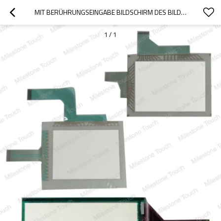
MIT BERÜHRUNGSEINGABE BILDSCHIRM DES BILDSCHIRM- A850GOT-SWD-M3/A850GOT-SWD-M3
1
/
1