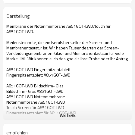
Darstellung
Membrane der Notenmembrane A851GOT-LWD/touch für
A851GOT-LWD.
Meilensteinnote, die ein Berufshersteller der Screen- und
Membranentastatur ist. Wir haben Tausendearten der Screen-
Verkleidungsmembranen-Glas- und Membranentastatur für viele
Marke HMI. Wir können auch designe als Ihre Probe oder Ihr Antrag.
A851GOT-LWD Fingerspitzentablett
Fingerspitzentablett A851GOT-LWD
A851GOT-LWD Bildschirm- Glas
Bildschirm- Glas A851GOT-LWD
A851GOT-LWD Notenmembrane
Notenmembrane A851GOT-LWD
Touch Screen für A851GOT-LWD
Fingerspitzentablett für A851GOT-LWD
WEITERE
mit Berührungseingabe Bildschirm für A851GOT-LWD
Bildschirm- Glas für A851GOT-LWD
Notenmembrane für A851GOT-LWD
empfehlen