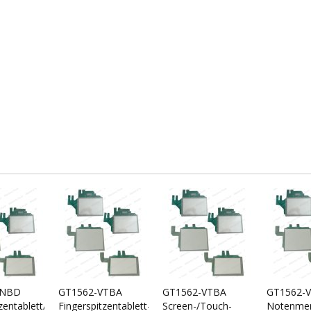
VNBD
GT1562-VTBA
GT1562-VTBA
GT1562-
zentablett/Fingerspitzentablett
Fingerspitzentablett-/Touch-
Screen-/Touch-
Notenmem