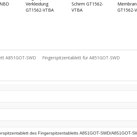
VNBD
Verkleidung
Schirm GT1562-
Membran
GT1562-VTBA
VTBA
GT1562-
blett A851GOT-SWD
Fingerspitzentablett für A851GOT-SWD