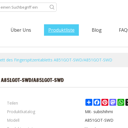
Über Uns
Produktliste
Blog
FAQ
blett des Fingerspitzentabletts A851GOT-SWD/A851GOT-SWD
tts A851GOT-SWD/A851GOT-SWD
Teilen
Share
Facebook
Pinterest
Mast
W
Produktkatalog
Mit- subishihmi
Modell
A851GOT-SWD