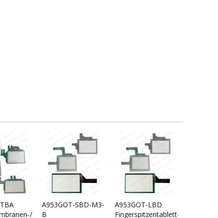
VTBA
A953GOT-SBD-M3-
A953GOT-LBD
branen-/Touch-
B
Fingerspitzentablett-/Touch-