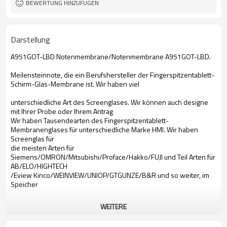
BEWERTUNG HINZUFÜGEN
Darstellung
A951GOT-LBD Notenmembrane/Notenmembrane A951GOT-LBD.
Meilensteinnote, die ein Berufshersteller der Fingerspitzentablett-
Schirm-Glas-Membrane ist. Wir haben viel
unterschiedliche Art des Screenglases. Wir können auch designe
mit Ihrer Probe oder Ihrem Antrag
Wir haben Tausendearten des Fingerspitzentablett-
Membranenglases für unterschiedliche Marke HMI. Wir haben
Screenglas für
die meisten Arten für
Siemens/OMRON/Mitsubishi/Proface/Hakko/FUJI und Teil Arten für
AB/ELO/HIGHTECH
/Eview Kinco/WEINVIEW/UNIOP/GTGUNZE/B&R und so weiter, im
Speicher
WEITERE
A951GOT-LBD Notenmembrane
Notenmembrane Mitsubishi-A951GOT-LBD