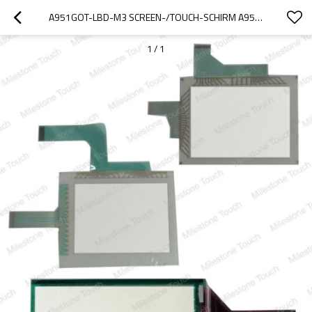
A951GOT-LBD-M3 SCREEN-/TOUCH-SCHIRM A951GOT-LBD-M3
1
/
1