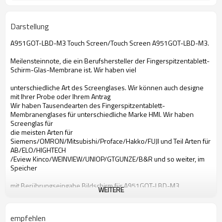
Darstellung
A951GOT-LBD-M3 Touch Screen/Touch Screen A951GOT-LBD-M3.
Meilensteinnote, die ein Berufshersteller der Fingerspitzentablett-
Schirm-Glas-Membrane ist. Wir haben viel
unterschiedliche Art des Screenglases. Wir können auch designe
mit Ihrer Probe oder Ihrem Antrag
Wir haben Tausendearten des Fingerspitzentablett-
Membranenglases für unterschiedliche Marke HMI. Wir haben
Screenglas für
die meisten Arten für
Siemens/OMRON/Mitsubishi/Proface/Hakko/FUJI und Teil Arten für
AB/ELO/HIGHTECH
/Eview Kinco/WEINVIEW/UNIOP/GTGUNZE/B&R und so weiter, im
Speicher
mit Berührungseingabe Bildschirm für A951GOT-LBD-M3
WEITERE
mit Berührungseingabe Bildschirm für Mitsubishi A951GOT-LBD-M3
Bildschirm- Glas für A951GOT-LBD-M3
Bildschirm- Glas für Mitsubishi A951GOT-LBD-M3
empfehlen
Notenmembranenforen 951GOT-LBD-M3