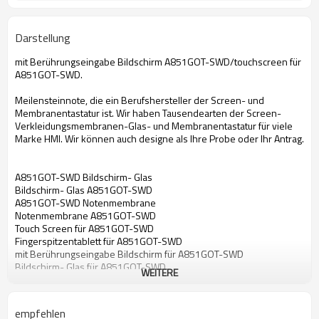
Darstellung
mit Berührungseingabe Bildschirm A851GOT-SWD/touchscreen für
A851GOT-SWD.
Meilensteinnote, die ein Berufshersteller der Screen- und
Membranentastatur ist. Wir haben Tausendearten der Screen-
Verkleidungsmembranen-Glas- und Membranentastatur für viele
Marke HMI. Wir können auch designe als Ihre Probe oder Ihr Antrag.
A851GOT-SWD Bildschirm- Glas
Bildschirm- Glas A851GOT-SWD
A851GOT-SWD Notenmembrane
Notenmembrane A851GOT-SWD
Touch Screen für A851GOT-SWD
Fingerspitzentablett für A851GOT-SWD
mit Berührungseingabe Bildschirm für A851GOT-SWD
Bildschirm- Glas für A851GOT-SWD
WEITERE
Notenmembrane für A851GOT-SWD
empfehlen