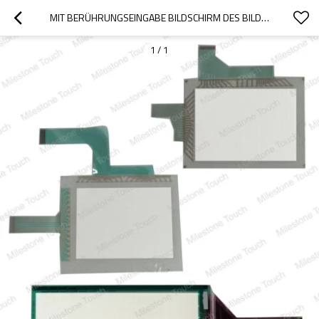
MIT BERÜHRUNGSEINGABE BILDSCHIRM DES BILDSCHIRM- A851GOT-SWD/A851GOT-SWD
1
/
1