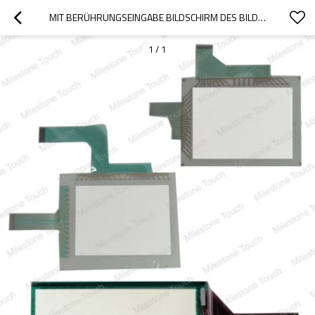
MIT BERÜHRUNGSEINGABE BILDSCHIRM DES BILDSCHIRM- A851GOT-LBD/A851GOT-LBD
1
/
1