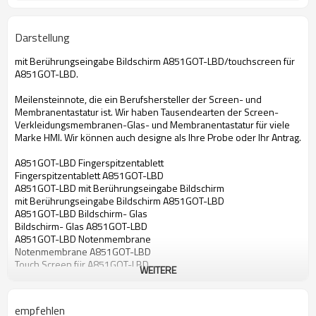
Darstellung
mit Berührungseingabe Bildschirm A851GOT-LBD/touchscreen für
A851GOT-LBD.
Meilensteinnote, die ein Berufshersteller der Screen- und
Membranentastatur ist. Wir haben Tausendearten der Screen-
Verkleidungsmembranen-Glas- und Membranentastatur für viele
Marke HMI. Wir können auch designe als Ihre Probe oder Ihr Antrag.
A851GOT-LBD Fingerspitzentablett
Fingerspitzentablett A851GOT-LBD
A851GOT-LBD mit Berührungseingabe Bildschirm
mit Berührungseingabe Bildschirm A851GOT-LBD
A851GOT-LBD Bildschirm- Glas
Bildschirm- Glas A851GOT-LBD
A851GOT-LBD Notenmembrane
Notenmembrane A851GOT-LBD
Touch Screen für A851GOT-LBD
WEITERE
Fingerspitzentablett für A851GOT-LBD
mit Berührungseingabe Bildschirm für A851GOT-LBD
Bildschirm- Glas für A851GOT-LBD
empfehlen
Notenmembrane für A851GOT-LBD