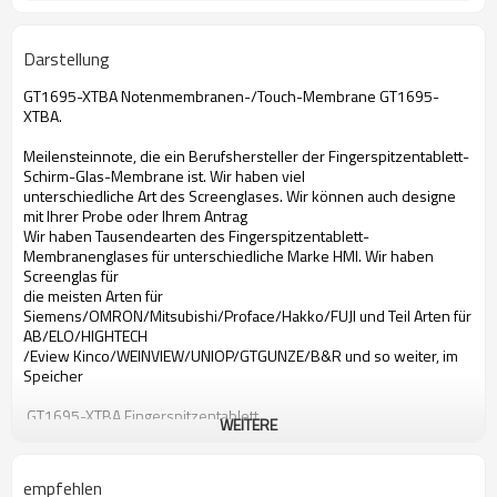
Darstellung
GT1695-XTBA Notenmembranen-/Touch-Membrane GT1695-
XTBA.
Meilensteinnote, die ein Berufshersteller der Fingerspitzentablett-
Schirm-Glas-Membrane ist. Wir haben viel
unterschiedliche Art des Screenglases. Wir können auch designe
mit Ihrer Probe oder Ihrem Antrag
Wir haben Tausendearten des Fingerspitzentablett-
Membranenglases für unterschiedliche Marke HMI. Wir haben
Screenglas für
die meisten Arten für
Siemens/OMRON/Mitsubishi/Proface/Hakko/FUJI und Teil Arten für
AB/ELO/HIGHTECH
/Eview Kinco/WEINVIEW/UNIOP/GTGUNZE/B&R und so weiter, im
Speicher
GT1695-XTBA Fingerspitzentablett
WEITERE
Fingerspitzentablett Mitsubishi-GT1695-XTBA
Fingerspitzentablett GT1695-XTBA
Fingerspitzentablett Mitsubishi GT1695-XTBA
empfehlen
GT1695-XTBA mit Berührungseingabe Bildschirm