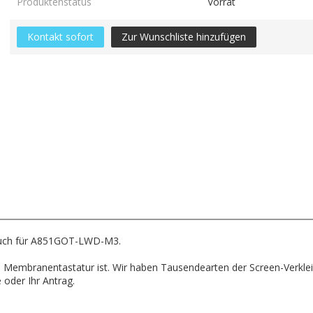
Produktenstatus
Vorrat
Kontakt sofort
Zur Wunschliste hinzufügen
ch für A851GOT-LWD-M3.
 und Membranentastatur ist. Wir haben Tausendearten der Screen-Ver
 oder Ihr Antrag.