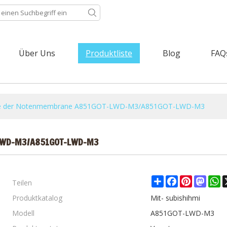
Über Uns
Produktliste
Blog
FAQ
 der Notenmembrane A851GOT-LWD-M3/A851GOT-LWD-M3
LWD-M3/A851GOT-LWD-M3
Teilen
Share
Facebook
Pinterest
Mast
W
Produktkatalog
Mit- subishihmi
Modell
A851GOT-LWD-M3