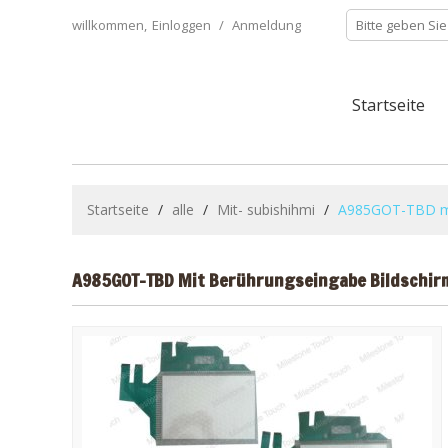
willkommen,
Einloggen
/
Anmeldung
Startseite
Startseite
/
alle
/
Mit- subishihmi
/
A985GOT-TBD mi
A985GOT-TBD Mit Berührungseingabe Bildschir