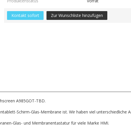
Produktenstatus
Vorrat
Kontakt sofort
Zur Wunschliste hinzufügen
chscreen A985GOT-TBD.
zentablett-Schirm-Glas-Membrane ist. Wir haben viel unterschiedliche 
anen-Glas- und Membranentastatur für viele Marke HMI.