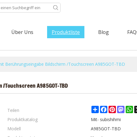
Über Uns
Produktliste
Blog
FAQ
t Berührungseingabe Bildschirm /Touchscreen A985GOT-TBD
m /Touchscreen A985GOT-TBD
Teilen
Share
Facebook
Pinterest
Mast
W
Produktkatalog
Mit- subishihmi
Modell
A985GOT-TBD