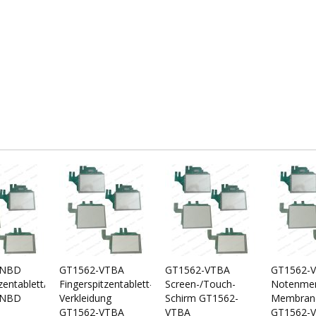
VNBD
GT1562-VTBA
GT1562-VTBA
GT1562-
zentablett/Fingerspitzentablett
Fingerspitzentablett-/Touch-
Screen-/Touch-
Notenmem
VNBD
Verkleidung
Schirm GT1562-
Membran
GT1562-VTBA
VTBA
GT1562-