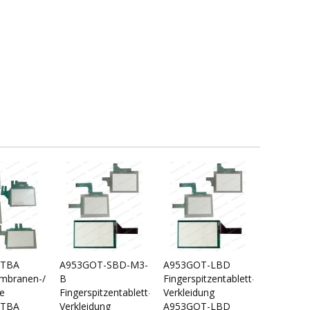
VTBA
A953GOT-SBD-M3-
A953GOT-LBD
branen-/Touch-
B
Fingerspitzentablett-/Touch-
e
Fingerspitzentablett-/Touch-
Verkleidung
VTBA
Verkleidung
A953GOT-LBD