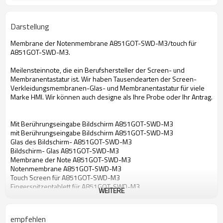
Darstellung
Membrane der Notenmembrane A851GOT-SWD-M3/touch für
A851GOT-SWD-M3.
Meilensteinnote, die ein Berufshersteller der Screen- und
Membranentastatur ist. Wir haben Tausendearten der Screen-
Verkleidungsmembranen-Glas- und Membranentastatur für viele
Marke HMI. Wir können auch designe als Ihre Probe oder Ihr Antrag.
Mit Berührungseingabe Bildschirm A851GOT-SWD-M3
mit Berührungseingabe Bildschirm A851GOT-SWD-M3
Glas des Bildschirm- A851GOT-SWD-M3
Bildschirm- Glas A851GOT-SWD-M3
Membrane der Note A851GOT-SWD-M3
Notenmembrane A851GOT-SWD-M3
Touch Screen für A851GOT-SWD-M3
Fingerspitzentablett für A851GOT-SWD-M3
WEITERE
mit Berührungseingabe Bildschirm für A851GOT-SWD-M3
Bildschirm- Glas für A851GOT-SWD-M3
Notenmembrane für A851GOT-SWD-M3
empfehlen