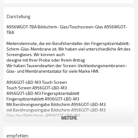
Darstellung
A956WGOT-TBA Bildschirm- Glas/Touchscreen-Glas A956WGOT-
TBA
Meilensteinnote, die ein Berufshersteller der Fingerspitzentablett-
Schirm-Glas-Membrane ist. Wir haben viel unterschiedliche Art des
Screenglases. Wir können auch
designe mit Ihrer Probe oder Ihrem Antrag
Wir haben Tausendearten der Screen-Verkleidungsmembranen-
Glas- und Membranentastatur für viele Marke HMI.
A956GOT-LBD-M3 Touch Screen
Touch Screen A956GOT-LBD-M3
A956GOT-LBD-M3 Fingerspitzentablett
Fingerspitzentablett A956GOT-LBD-M3
Mit Berührungseingabe Bildschirm A956GOT-LBD-M3
mit Berührungseingabe Bildschirm A956GOT-LBD-M3
Glas des Bildschirm- A956GOT-LBD-M3
WEITERE
Bildschirm- Glas A956GOT-LBD-M3
Membrane der Note A956GOT-LBD-M3
Notenmembrane A956GOT-LBD-M3
empfehlen
Touch Screen für A956GOT-LBD-M3