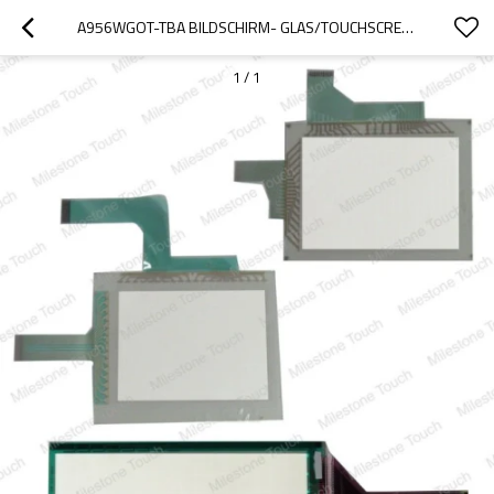
A956WGOT-TBA BILDSCHIRM- GLAS/TOUCHSCREEN-GLAS A956WGOT-TBA
1
/
1