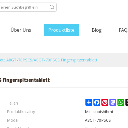
Über Uns
Produktliste
Blog
FAQ
blett A8GT-70PSCS/A8GT-70PSCS Fingerspitzentablett
 Fingerspitzentablett
Teilen
Share
Facebook
Pinterest
Mast
W
Produktkatalog
Mit- subishihmi
Modell
A8GT-70PSCS