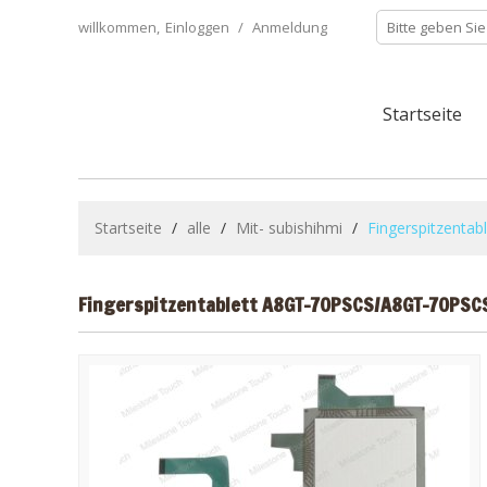
willkommen,
Einloggen
/
Anmeldung
Startseite
Startseite
/
alle
/
Mit- subishihmi
/
Fingerspitzenta
Fingerspitzentablett A8GT-70PSCS/A8GT-70PSCS