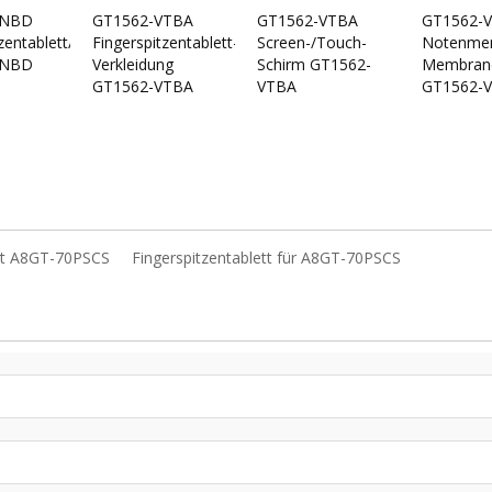
VNBD
GT1562-VTBA
GT1562-VTBA
GT1562-
zentablett/Fingerspitzentablett
Fingerspitzentablett-/Touch-
Screen-/Touch-
Notenmem
VNBD
Verkleidung
Schirm GT1562-
Membran
GT1562-VTBA
VTBA
GT1562-
ett A8GT-70PSCS
Fingerspitzentablett für A8GT-70PSCS