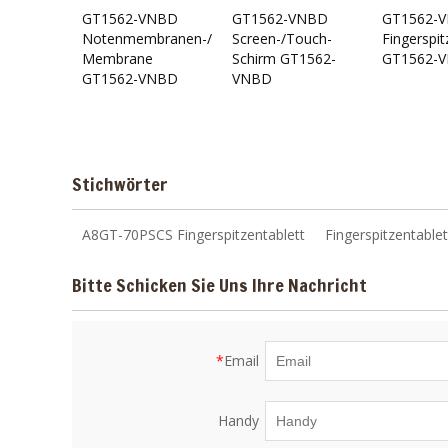
GT1562-VNBD
GT1562-VNBD
GT1562-
Notenmembranen-/Touch-
Screen-/Touch-
Fingerspit
Membrane
Schirm GT1562-
GT1562-
GT1562-VNBD
VNBD
Stichwörter
A8GT-70PSCS Fingerspitzentablett
Fingerspitzentabl
Bitte Schicken Sie Uns Ihre Nachricht
*
Email
Handy