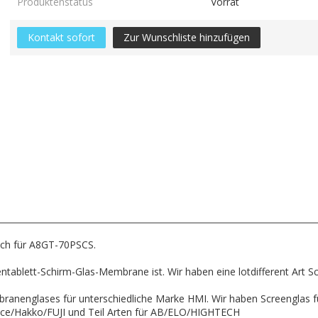
Produktenstatus
Vorrat
Kontakt sofort
Zur Wunschliste hinzufügen
uch für A8GT-70PSCS.
zentablett-Schirm-Glas-Membrane ist. Wir haben eine lotdifferent Art 
ranenglases für unterschiedliche Marke HMI. Wir haben Screenglas f
ace/Hakko/FUJI und Teil Arten für AB/ELO/HIGHTECH