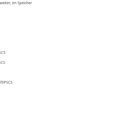
iter, im Speicher
SCS
SCS
-70PSCS