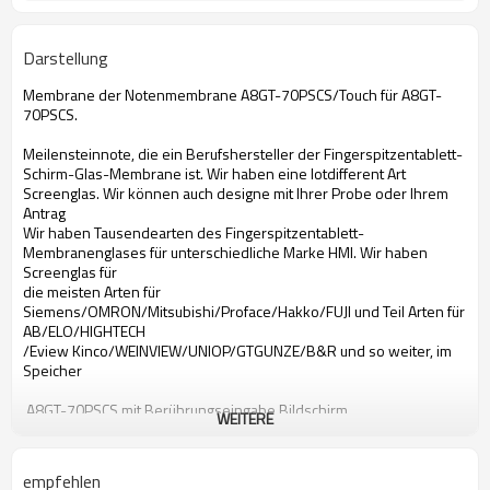
Darstellung
Membrane der Notenmembrane A8GT-70PSCS/Touch für A8GT-
70PSCS.
Meilensteinnote, die ein Berufshersteller der Fingerspitzentablett-
Schirm-Glas-Membrane ist. Wir haben eine lotdifferent Art
Screenglas. Wir können auch designe mit Ihrer Probe oder Ihrem
Antrag
Wir haben Tausendearten des Fingerspitzentablett-
Membranenglases für unterschiedliche Marke HMI. Wir haben
Screenglas für
die meisten Arten für
Siemens/OMRON/Mitsubishi/Proface/Hakko/FUJI und Teil Arten für
AB/ELO/HIGHTECH
/Eview Kinco/WEINVIEW/UNIOP/GTGUNZE/B&R und so weiter, im
Speicher
A8GT-70PSCS mit Berührungseingabe Bildschirm
WEITERE
Mit Berührungseingabe Bildschirm Mitsubishi-A8GT-70PSCS
mit Berührungseingabe Bildschirm A8GT-70PSCS
mit Berührungseingabe Bildschirm Mitsubishi A8GT-70PSCS
empfehlen
A8GT-70PSCS Bildschirm- Glas