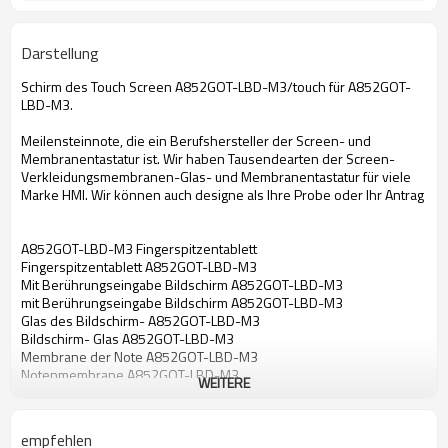
Darstellung
Schirm des Touch Screen A852GOT-LBD-M3/touch für A852GOT-
LBD-M3.
Meilensteinnote, die ein Berufshersteller der Screen- und
Membranentastatur ist. Wir haben Tausendearten der Screen-
Verkleidungsmembranen-Glas- und Membranentastatur für viele
Marke HMI. Wir können auch designe als Ihre Probe oder Ihr Antrag
A852GOT-LBD-M3 Fingerspitzentablett
Fingerspitzentablett A852GOT-LBD-M3
Mit Berührungseingabe Bildschirm A852GOT-LBD-M3
mit Berührungseingabe Bildschirm A852GOT-LBD-M3
Glas des Bildschirm- A852GOT-LBD-M3
Bildschirm- Glas A852GOT-LBD-M3
Membrane der Note A852GOT-LBD-M3
Notenmembrane A852GOT-LBD-M3
WEITERE
Touch Screen für A852GOT-LBD-M3
Fingerspitzentablett für A852GOT-LBD-M3
mit Berührungseingabe Bildschirm für A852GOT-LBD-M3
empfehlen
Bildschirm- Glas für A852GOT-LBD-M3