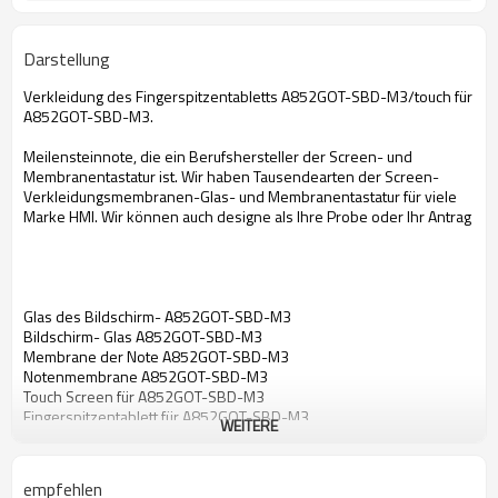
Darstellung
Verkleidung des Fingerspitzentabletts A852GOT-SBD-M3/touch für
A852GOT-SBD-M3.
Meilensteinnote, die ein Berufshersteller der Screen- und
Membranentastatur ist. Wir haben Tausendearten der Screen-
Verkleidungsmembranen-Glas- und Membranentastatur für viele
Marke HMI. Wir können auch designe als Ihre Probe oder Ihr Antrag
Glas des Bildschirm- A852GOT-SBD-M3
Bildschirm- Glas A852GOT-SBD-M3
Membrane der Note A852GOT-SBD-M3
Notenmembrane A852GOT-SBD-M3
Touch Screen für A852GOT-SBD-M3
Fingerspitzentablett für A852GOT-SBD-M3
WEITERE
mit Berührungseingabe Bildschirm für A852GOT-SBD-M3
Bildschirm- Glas für A852GOT-SBD-M3
Notenmembrane für A852GOT-SBD-M3
empfehlen