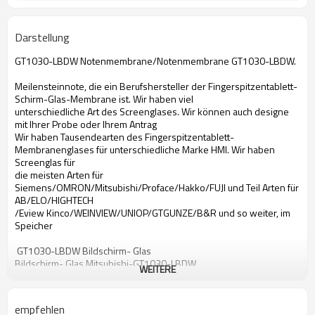
Darstellung
GT1030-LBDW Notenmembrane/Notenmembrane GT1030-LBDW.
Meilensteinnote, die ein Berufshersteller der Fingerspitzentablett-
Schirm-Glas-Membrane ist. Wir haben viel
unterschiedliche Art des Screenglases. Wir können auch designe
mit Ihrer Probe oder Ihrem Antrag
Wir haben Tausendearten des Fingerspitzentablett-
Membranenglases für unterschiedliche Marke HMI. Wir haben
Screenglas für
die meisten Arten für
Siemens/OMRON/Mitsubishi/Proface/Hakko/FUJI und Teil Arten für
AB/ELO/HIGHTECH
/Eview Kinco/WEINVIEW/UNIOP/GTGUNZE/B&R und so weiter, im
Speicher
GT1030-LBDW Bildschirm- Glas
Bildschirm- Glas Mitsubishi-GT1030-LBDW
WEITERE
Bildschirm- Glas GT1030-LBDW
mit Berührungseingabe Bildschirm GlasMitsubishi GT1030-LBDW
GT1030-LBDW Notenmembrane
empfehlen
Notenmembrane Mitsubishi-GT1030-LBDW