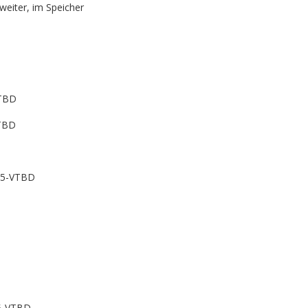
iter, im Speicher
VTBD
VTBD
555-VTBD
55-VTBD