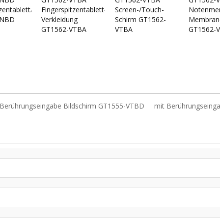
zentablett/Fingerspitzentablett
Fingerspitzentablett-/Touch-
Screen-/Touch-
Notenmem
VNBD
Verkleidung
Schirm GT1562-
Membran
GT1562-VTBA
VTBA
GT1562-
 Berührungseingabe Bildschirm GT1555-VTBD
mit Berührungseing