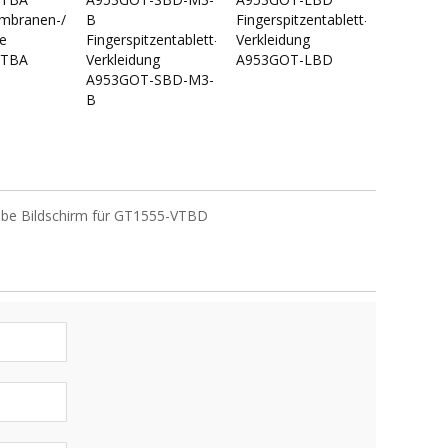
branen-/Touch-
B
Fingerspitzentablett-/Touch-
e
Fingerspitzentablett-/Touch-
Verkleidung
VTBA
Verkleidung
A953GOT-LBD
A953GOT-SBD-M3-
B
abe Bildschirm für GT1555-VTBD