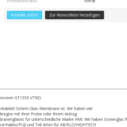
Produktenstatus
Vorrat
Kontakt sofort
Zur Wunschliste hinzufügen
chscreen GT1555-VTBD.
zentablett-Schirm-Glas-Membrane ist. Wir haben viel
designe mit Ihrer Probe oder Ihrem Antrag
ranenglases für unterschiedliche Marke HMI. Wir haben Screenglas f
ace/Hakko/FUJI und Teil Arten für AB/ELO/HIGHTECH