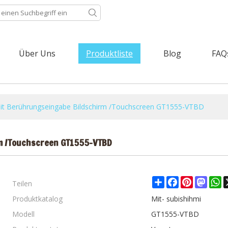
Über Uns
Produktliste
Blog
FAQ
t Berührungseingabe Bildschirm /Touchscreen GT1555-VTBD
m /Touchscreen GT1555-VTBD
Teilen
Share
Facebook
Pinterest
Mast
W
Produktkatalog
Mit- subishihmi
Modell
GT1555-VTBD