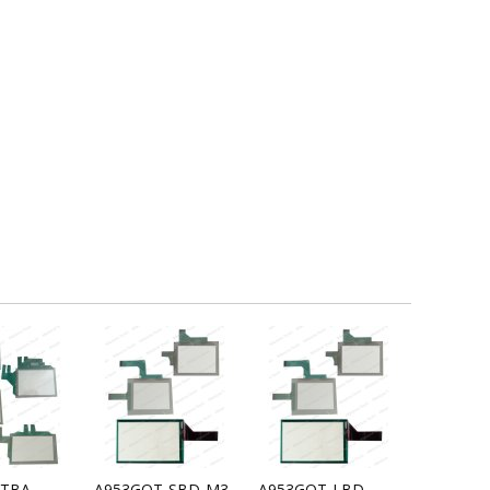
VTBA
A953GOT-SBD-M3-
A953GOT-LBD