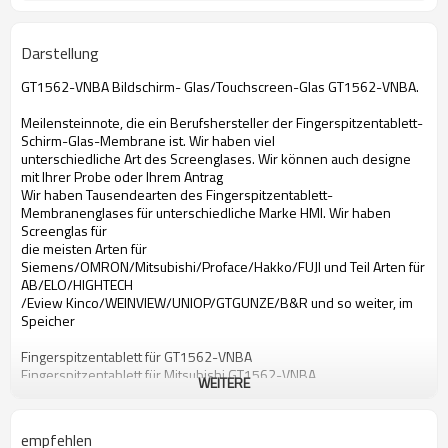
Darstellung
GT1562-VNBA Bildschirm- Glas/Touchscreen-Glas GT1562-VNBA.
Meilensteinnote, die ein Berufshersteller der Fingerspitzentablett-
Schirm-Glas-Membrane ist. Wir haben viel
unterschiedliche Art des Screenglases. Wir können auch designe
mit Ihrer Probe oder Ihrem Antrag
Wir haben Tausendearten des Fingerspitzentablett-
Membranenglases für unterschiedliche Marke HMI. Wir haben
Screenglas für
die meisten Arten für
Siemens/OMRON/Mitsubishi/Proface/Hakko/FUJI und Teil Arten für
AB/ELO/HIGHTECH
/Eview Kinco/WEINVIEW/UNIOP/GTGUNZE/B&R und so weiter, im
Speicher
Fingerspitzentablett für GT1562-VNBA
Fingerspitzentablett für Mitsubishi GT1562-VNBA
WEITERE
mit Berührungseingabe Bildschirm für GT1562-VNBA
mit Berührungseingabe Bildschirm für Mitsubishi GT1562-VNBA
Bildschirm- Glas für GT1562-VNBA
empfehlen
Bildschirm- Glas für Mitsubishi GT1562-VNBA