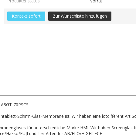
Produktenstatus
Vorrat
Kontakt sofort
Zur Wunschliste hinzufügen
r A8GT-70PSCS.
zentablett-Schirm-Glas-Membrane ist. Wir haben eine lotdifferent Art 
ranenglases für unterschiedliche Marke HMI. Wir haben Screenglas f
ace/Hakko/FUJI und Teil Arten für AB/ELO/HIGHTECH