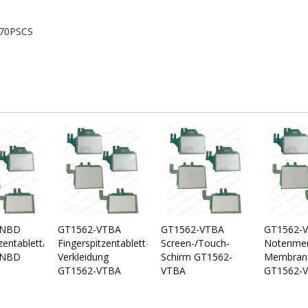
-70PSCS
VNBD
GT1562-VTBA
GT1562-VTBA
GT1562-
zentablett/Fingerspitzentablett
Fingerspitzentablett-/Touch-
Screen-/Touch-
Notenmem
VNBD
Verkleidung
Schirm GT1562-
Membran
GT1562-VTBA
VTBA
GT1562-