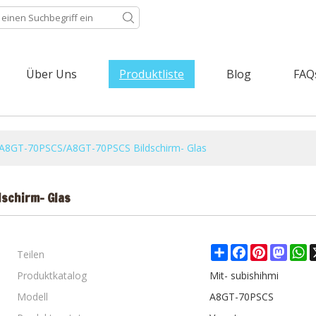
Über Uns
Produktliste
Blog
FAQ
s A8GT-70PSCS/A8GT-70PSCS Bildschirm- Glas
schirm- Glas
Teilen
Share
Facebook
Pinterest
Mast
W
Produktkatalog
Mit- subishihmi
Modell
A8GT-70PSCS