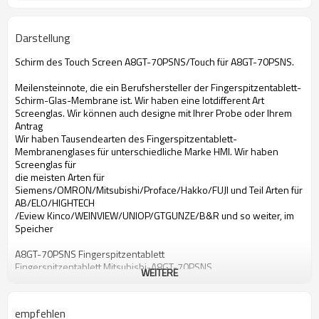
Darstellung
Schirm des Touch Screen A8GT-70PSNS/Touch für A8GT-70PSNS.
Meilensteinnote, die ein Berufshersteller der Fingerspitzentablett-
Schirm-Glas-Membrane ist. Wir haben eine lotdifferent Art
Screenglas. Wir können auch designe mit Ihrer Probe oder Ihrem
Antrag
Wir haben Tausendearten des Fingerspitzentablett-
Membranenglases für unterschiedliche Marke HMI. Wir haben
Screenglas für
die meisten Arten für
Siemens/OMRON/Mitsubishi/Proface/Hakko/FUJI und Teil Arten für
AB/ELO/HIGHTECH
/Eview Kinco/WEINVIEW/UNIOP/GTGUNZE/B&R und so weiter, im
Speicher
A8GT-70PSNS Fingerspitzentablett
Fingerspitzentablett Mitsubishi-A8GT-70PSNS
WEITERE
Fingerspitzentablett A8GT-70PSNS
Fingerspitzentablett Mitsubishi A8GT-70PSNS
A8GT-70PSNS mit Berührungseingabe Bildschirm
empfehlen
Mit Berührungseingabe Bildschirm Mitsubishi-A8GT-70PSNS